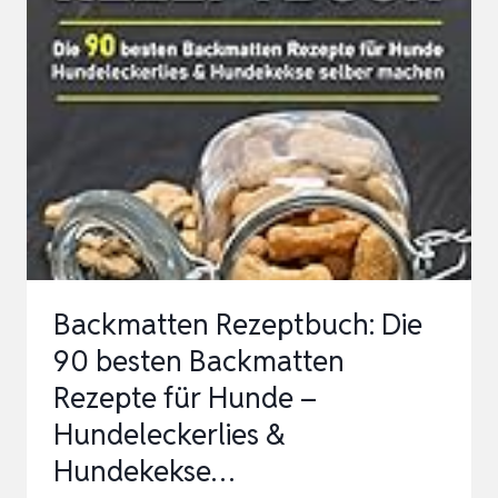
90
HUNDEFUTTER
REZEPTE
ZUM
SELBERMACHEN
INKLUSIVE
HINTERGRUNDWISSEN
Backmatten Rezeptbuch: Die
90 besten Backmatten
Rezepte für Hunde –
Hundeleckerlies &
Hundekekse…