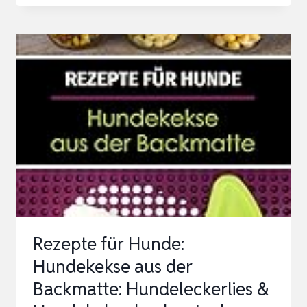
HUNDE:
HUNDEKEKSE
AUS
DER
BACKMATTE:
HUNDELECKERLIES
&
HUNDEKEKSE
BACKEN
IN
DER
Rezepte für Hunde:
BACK…
Hundekekse aus der
Backmatte: Hundeleckerlies &