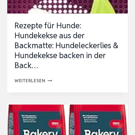
IN
DER
Rezepte für Hunde:
BACK…
Hundekekse aus der
Backmatte: Hundeleckerlies &
Hundekekse backen in der
Back…
REZEPTE
WEITERLESEN
FÜR
HUNDE:
HUNDEKEKSE
AUS
DER
BACKMATTE: