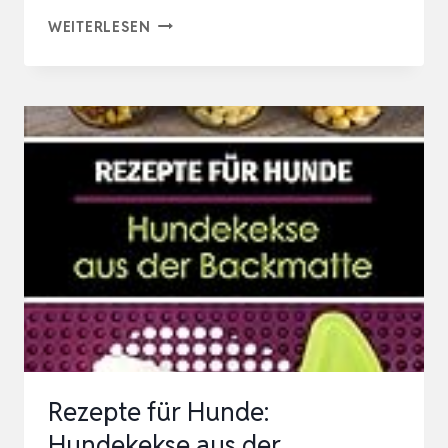
BACKMATTEN
WEITERLESEN
REZEPTBUCH:
DIE
90
BESTEN
BACKMATTEN
REZEPTE
FÜR
HUNDE
–
HUNDELECKERLIES
&
HUNDEKEKSE…
Rezepte für Hunde:
Hundekekse aus der