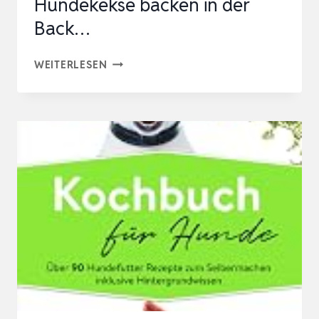
Hundekekse backen in der
Back…
REZEPTE
WEITERLESEN
FÜR
HUNDE:
HUNDEKEKSE
AUS
DER
BACKMATTE:
HUNDELECKERLIES
&
HUNDEKEKSE
BACKEN
IN