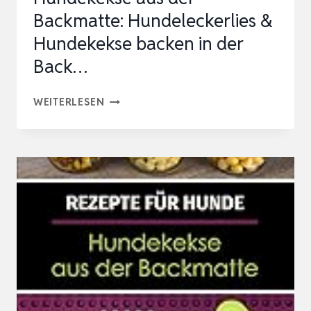
Backmatte: Hundeleckerlies &
Hundekekse backen in der
Back…
REZEPTE
WEITERLESEN
FÜR
HUNDE:
HUNDEKEKSE
AUS
DER
BACKMATTE:
HUNDELECKERLIES
&
HUNDEKEKSE
BACKEN