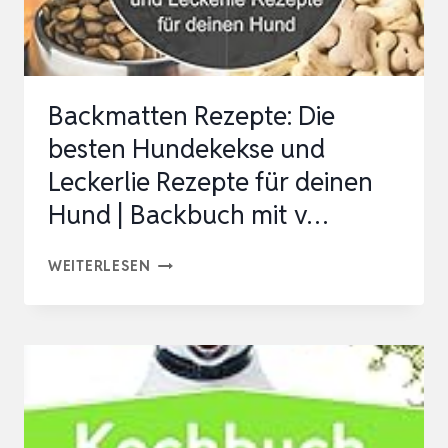
HINTERGRUNDWISSEN
Backmatten Rezepte: Die
besten Hundekekse und
Leckerlie Rezepte für deinen
Hund | Backbuch mit v…
BACKMATTEN
WEITERLESEN
REZEPTE:
DIE
BESTEN
HUNDEKEKSE
UND
LECKERLIE