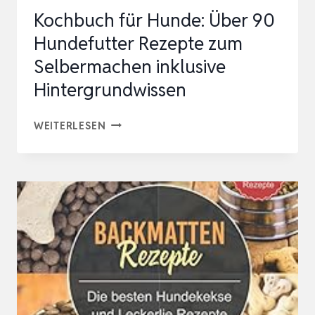
DER
Kochbuch für Hunde: Über 90
BACK…
Hundefutter Rezepte zum
Selbermachen inklusive
Hintergrundwissen
KOCHBUCH
WEITERLESEN
FÜR
HUNDE:
ÜBER
90
HUNDEFUTTER
REZEPTE
ZUM
SELBERMACHEN
INKLUSIVE