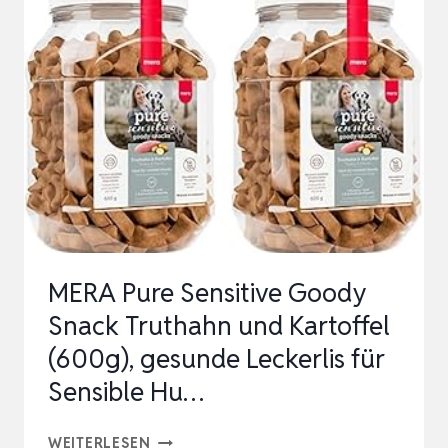
(1KG),
HUNDELECKERLI
FÜR
TRAINING
ODER
ALS
SNACK,
LECKEREIEN
FÜR
MERA Pure Sensitive Goody
HUN…
Snack Truthahn und Kartoffel
(600g), gesunde Leckerlis für
Sensible Hu…
MERA
WEITERLESEN