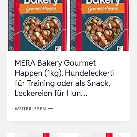
HUNDELECKERLIES
&
HUNDEKEKSE
BACKEN
IN
DER
MERA Bakery Gourmet
BACK…
Happen (1kg), Hundeleckerli
für Training oder als Snack,
Leckereien für Hun…
MERA
WEITERLESEN
BAKERY
GOURMET
HAPPEN