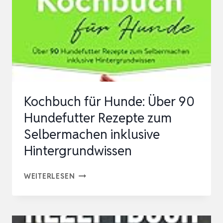
REZEPTE
FÜR
DEINEN
HUND
|
BACKBUCH
Kochbuch für Hunde: Über 90
MIT
Hundefutter Rezepte zum
V…
Selbermachen inklusive
Hintergrundwissen
KOCHBUCH
WEITERLESEN
FÜR
HUNDE:
ÜBER