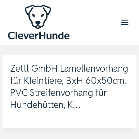
Zum
Inhalt
springen
Zettl GmbH Lamellenvorhang
für Kleintiere, BxH 60x50cm.
PVC Streifenvorhang für
Hundehütten, K…