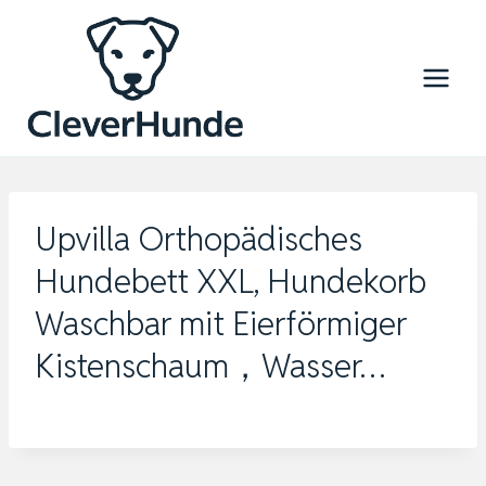
Zum
Inhalt
springen
Upvilla Orthopädisches
Hundebett XXL, Hundekorb
Waschbar mit Eierförmiger
Kistenschaum，Wasser…