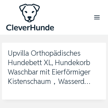
Zum
Inhalt
springen
Upvilla Orthopädisches
Hundebett XL, Hundekorb
Waschbar mit Eierförmiger
Kistenschaum，Wasserd…