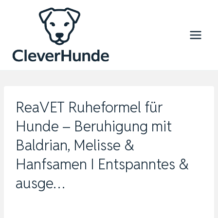
Zum
Inhalt
springen
ReaVET Ruheformel für
Hunde – Beruhigung mit
Baldrian, Melisse &
Hanfsamen I Entspanntes &
ausge…