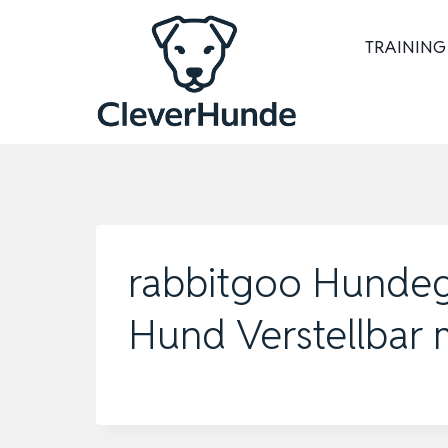
Zum
Inhalt
TRAINING
springen
rabbitgoo Hundege
Hund Verstellbar m