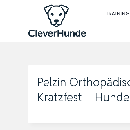
Zum
Inhalt
TRAINING
springen
Pelzin Orthopädi
Kratzfest – Hund