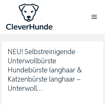
Zum
Inhalt
springen
NEU! Selbstreinigende
Unterwollbürste
Hundebürste langhaar &
Katzenbürste langhaar –
Unterwoll…