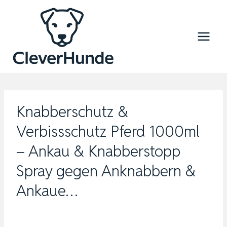
Zum
Inhalt
springen
Knabberschutz &
Verbissschutz Pferd 1000ml
– Ankau & Knabberstopp
Spray gegen Anknabbern &
Ankaue…