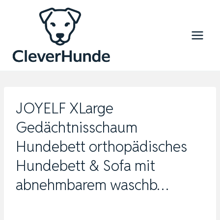
Zum
Inhalt
springen
JOYELF XLarge
Gedächtnisschaum
Hundebett orthopädisches
Hundebett & Sofa mit
abnehmbarem waschb…