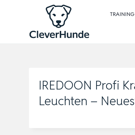
Zum
Inhalt
TRAINING
springen
IREDOON Profi Kra
Leuchten – Neuest