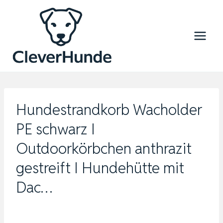
Zum
Inhalt
springen
Hundestrandkorb Wacholder
PE schwarz I
Outdoorkörbchen anthrazit
gestreift I Hundehütte mit
Dac…