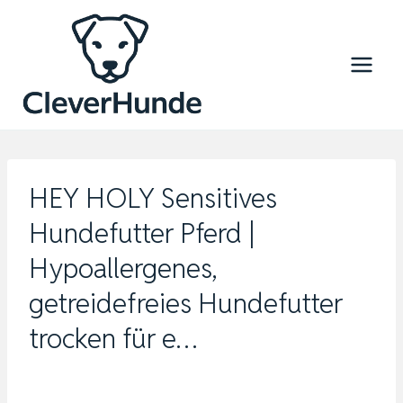
Zum
Inhalt
springen
HEY HOLY Sensitives
Hundefutter Pferd |
Hypoallergenes,
getreidefreies Hundefutter
trocken für e…