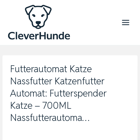
Zum
Inhalt
springen
Futterautomat Katze
Nassfutter Katzenfutter
Automat: Futterspender
Katze – 700ML
Nassfutterautoma…