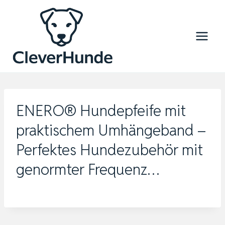
Zum
Inhalt
springen
ENERO® Hundepfeife mit
praktischem Umhängeband –
Perfektes Hundezubehör mit
genormter Frequenz…