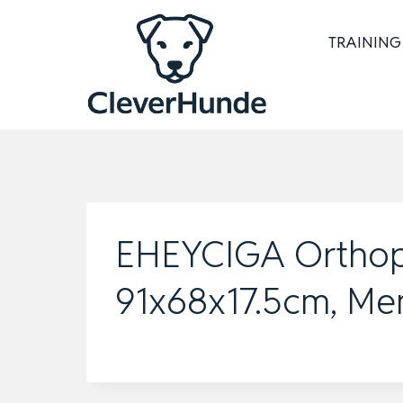
Zum
Inhalt
TRAINING
springen
EHEYCIGA Orthopä
91x68x17.5cm, M