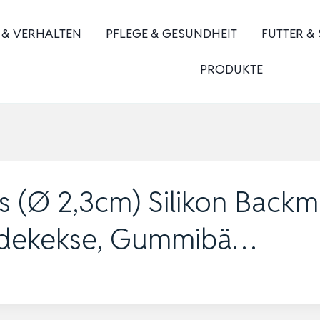
 & VERHALTEN
PFLEGE & GESUNDHEIT
FUTTER &
PRODUKTE
 (Ø 2,3cm) Silikon Backma
ndekekse, Gummibä…