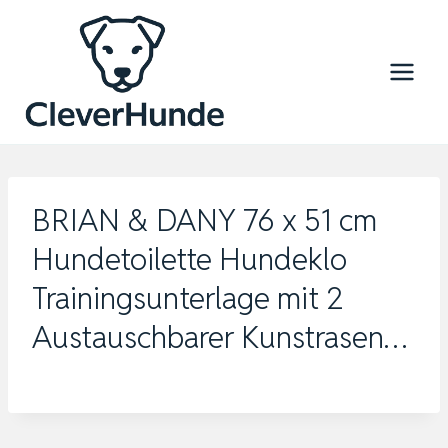
Zum
Inhalt
springen
BRIAN & DANY 76 x 51 cm
Hundetoilette Hundeklo
Trainingsunterlage mit 2
Austauschbarer Kunstrasen…