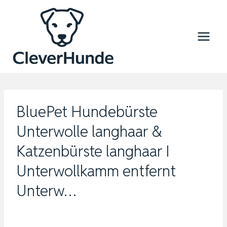
Zum
Inhalt
springen
BluePet Hundebürste
Unterwolle langhaar &
Katzenbürste langhaar I
Unterwollkamm entfernt
Unterw…