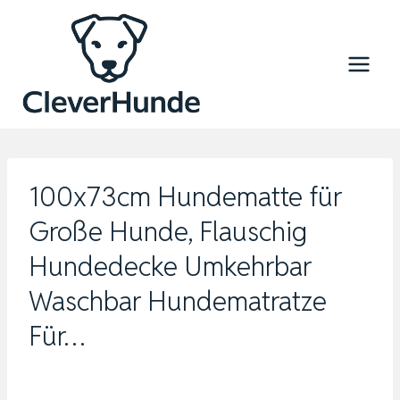
Zum
Inhalt
springen
100x73cm Hundematte für
Große Hunde, Flauschig
Hundedecke Umkehrbar
Waschbar Hundematratze
Für…