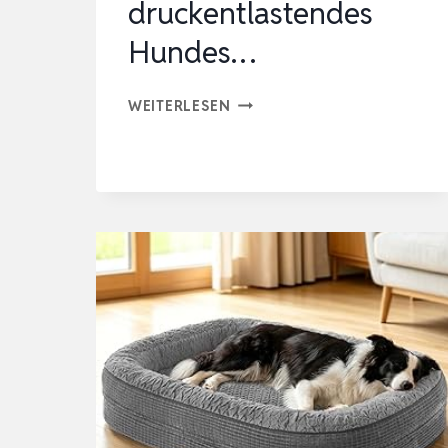
druckentlastendes
Hundes…
BEDSURE
WEITERLESEN
ERGONOMISCHES
HUNDEBETT
GROSSE
HUNDE
–
96X71X21CM
EXTRA
DICKES
&
DRUCKENTLASTENDES
HUNDES…