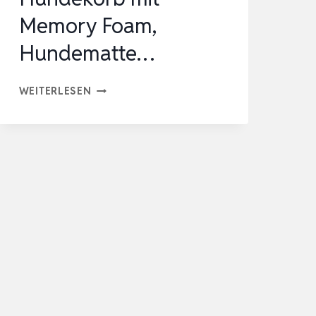
Memory Foam,
Hundematte…
ELONEO
WEITERLESEN
ORTHOPÄDISCHES
HUNDEBETT
KLEINE
HUNDE
–
76X51X17CM,
HUNDEKORB
MIT
MEMORY
FOAM,