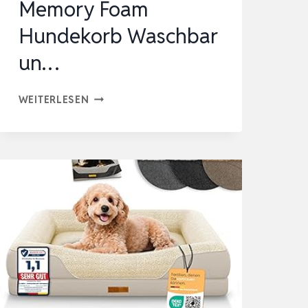
Memory Foam
Hundekorb Waschbar
un…
JOEJOY
WEITERLESEN
ORTHOPÄDISCHES
HUNDEBETT
MITTELGROSSE H
UNDE,89X64X17CM, M
EMORY F
OAM H
UNDEKORB W
ASCHBAR U
N…