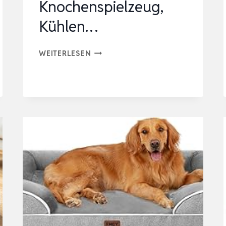
Knochenspielzeug,
Kühlen…
CWAWZ
WEITERLESEN
ORTHOPÄDISCHES
HUNDEBETT,91X69CM
HUNDEBETT
FÜR
GROSSE H
UNDE M
IT K
NOCHENSPIELZEUG, K
ÜHLEN…