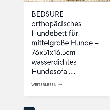
BEDSURE
orthopädisches
Hundebett für
mittelgroße Hunde –
76x51x16.5cm
wasserdichtes
Hundesofa …
BEDSURE
WEITERLESEN
ORTHOPÄDISCHES
HUNDEBETT
FÜR