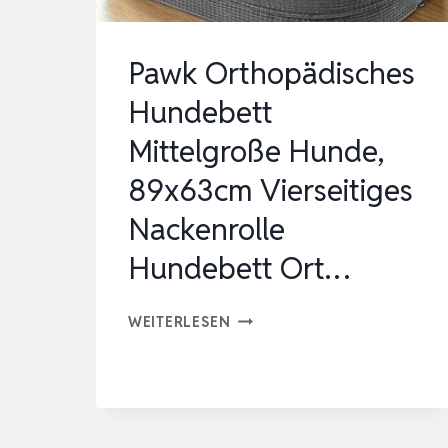
Pawk Orthopädisches
Hundebett
Mittelgroße Hunde,
89x63cm Vierseitiges
Nackenrolle
Hundebett Ort…
PAWK
WEITERLESEN
ORTHOPÄDISCHES
HUNDEBETT
MITTELGROSSE H
UNDE, 8