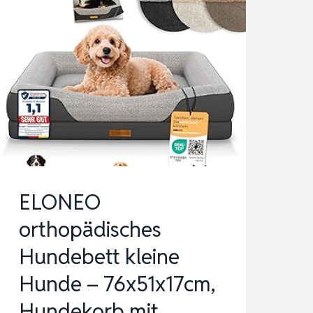
KLEINE
HUNDE
–
76X51X17CM,
HUNDEKORB
MIT
MEMORY
FOAM,
HUNDEMATTE…
ELONEO
orthopädisches
Hundebett kleine
Hunde – 76x51x17cm,
Hundekorb mit