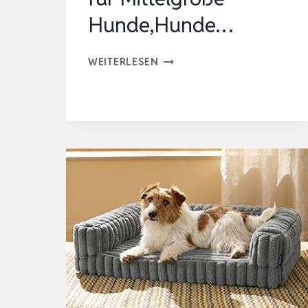
Hunde,Hunde…
ORTHOPÄDISCHES
WEITERLESEN
HUNDEBETT,WASSERDICHT
KUNSTLEDER
HUNDESOFA-
91×68
CM
FÜR
MITTELGROSSE H
UNDE,HUNDE…