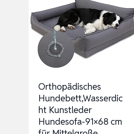
9X63CM V
IERSEITIGES N
ACKENROLLE H
UNDEBETT O
RT…
Orthopädisches
Hundebett,Wasserdic
ht Kunstleder
Hundesofa-91×68 cm
für Mittelgroße