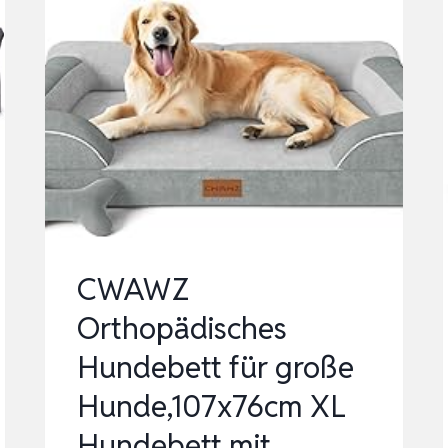
GROSSE
HUNDE,
112X81CM,
MEMORY
FOAM
HUNDEKORB
XL,
WASCHBAR
HUN…
CWAWZ
Orthopädisches
Hundebett für große
Hunde,107x76cm XL
Hundebett mit