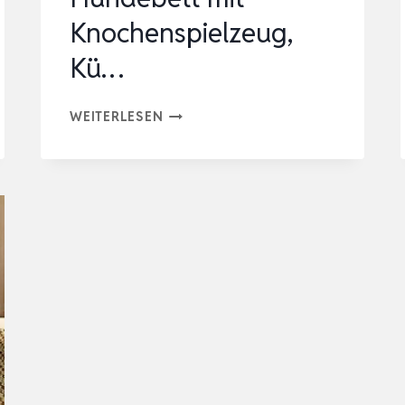
Knochenspielzeug,
Kü…
CWAWZ
WEITERLESEN
ORTHOPÄDISCHES
HUNDEBETT
FÜR
GROSSE H
UNDE,107X76CM X
L H
UNDEBETT M
IT K
NOCHENSPIELZEUG, K
Ü…