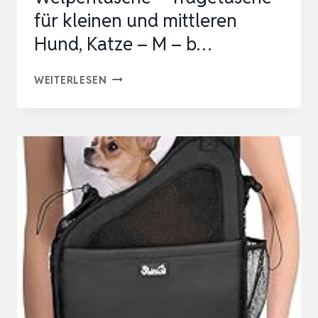
für kleinen und mittleren
Hund, Katze – M – b…
PILLOWPRIM
WEITERLESEN
HUNDETASCHE,
WELPENTASCHE
–
TRAGETASCHE
FÜR
KLEINEN
UND
MITTLEREN
HUND,
KATZE
–