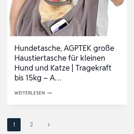
MIT
FUTTERBEUTEL
HUNDE,
TRAGETASCHE
FÜR
Hundetasche, AGPTEK große
KL…
Haustiertasche für kleinen
Hund und Katze | Tragekraft
bis 15kg – A…
HUNDETASCHE,
WEITERLESEN
AGPTEK
GROSSE H
AUSTIERTASCHE F
Seitennavigation
Nächste
1
2
ÜR K