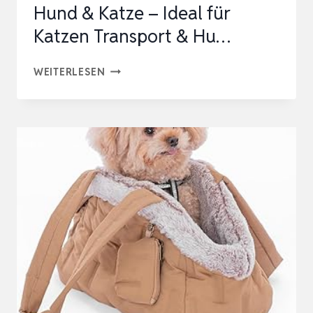
Hund & Katze – Ideal für
Katzen Transport & Hu…
BRAVE
WEITERLESEN
PAWS
TRAGETASCHE
HAUSTIER
–
TRANSPORTTASCHE
HUND
&
KATZE
–
IDEAL
FÜR