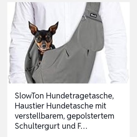
MIT
ZUSAMMENKLAPPBAREM
DECKEL
UND
SEITLICHER
ERWEITERUNG,
S…
SlowTon Hundetragetasche,
Haustier Hundetasche mit
verstellbarem, gepolstertem
Schultergurt und F…