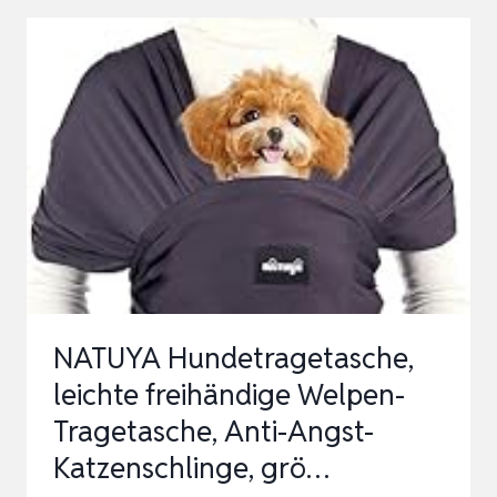
HUNDETASCHE
MIT
VERSTELLBAREM,
GEPOLSTERTEM
SCHULTERGURT
UND
F…
NATUYA Hundetragetasche,
leichte freihändige Welpen-
Tragetasche, Anti-Angst-
Katzenschlinge, grö…