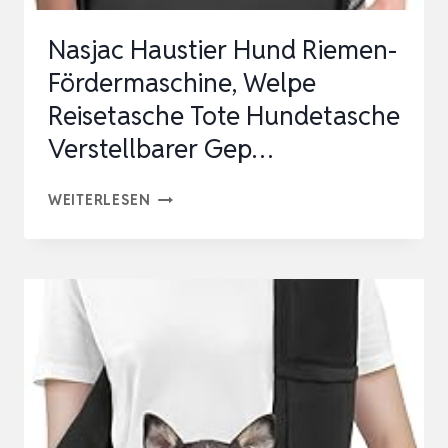
M
Nasjac Haustier Hund Riemen-
–
Fördermaschine, Welpe
B…
Reisetasche Tote Hundetasche
Verstellbarer Gep…
NASJAC
WEITERLESEN
HAUSTIER
HUND
RIEMEN-
FÖRDERMASCHINE,
WELPE
REISETASCHE
TOTE
HUNDETASCHE