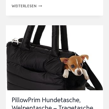
NATUYA
WEITERLESEN
HUNDETRAGETASCHE,
LEICHTE
FREIHÄNDIGE
WELPEN-
TRAGETASCHE,
ANTI-
ANGST-
KATZENSCHLINGE,
GRÖ…
PillowPrim Hundetasche,
Welpentasche – Tragetasche