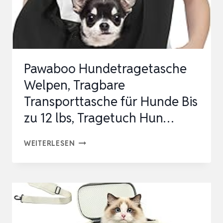
VERSTELLBARER
GEP…
Pawaboo Hundetragetasche
Welpen, Tragbare
Transporttasche für Hunde Bis
zu 12 lbs, Tragetuch Hun…
PAWABOO
WEITERLESEN
HUNDETRAGETASCHE
WELPEN,
TRAGBARE
TRANSPORTTASCHE
FÜR