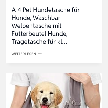
KATZEN
A 4 Pet Hundetasche für
TRANSPORT
Hunde, Waschbar
&
Welpentasche mit
HU…
Futterbeutel Hunde,
Tragetasche für kl…
A
WEITERLESEN
4
PET
HUNDETASCHE
FÜR
HUNDE,
WASCHBAR
WELPENTASCHE