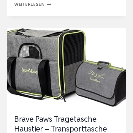
SLOWTON
WEITERLESEN
HUNDETRAGETASCHE,
HAUSTIER
HUNDETASCHE
MIT
VERSTELLBAREM,
GEPOLSTERTEM
SCHULTERGURT
UND
F…
Brave Paws Tragetasche
Haustier – Transporttasche