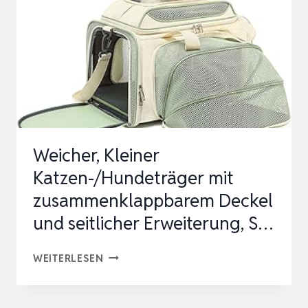
HUNDE
BIS
ZU
12
LBS,
TRAGETUCH
HUN…
Weicher, Kleiner
Katzen-/Hundeträger mit
zusammenklappbarem Deckel
und seitlicher Erweiterung, S…
WEICHER,
WEITERLESEN
KLEINER
KATZEN-/HUNDETRÄGER