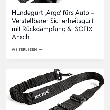
Hundegurt ‚Argo‘ fürs Auto –
Verstellbarer Sicherheitsgurt
mit Rückdämpfung & ISOFIX
Ansch…
HUNDEGURT
WEITERLESEN
‚ARGO‘
FÜRS
AUTO
–
VERSTELLBARER
SICHERHEITSGURT
MIT
RÜCKDÄMPFUNG