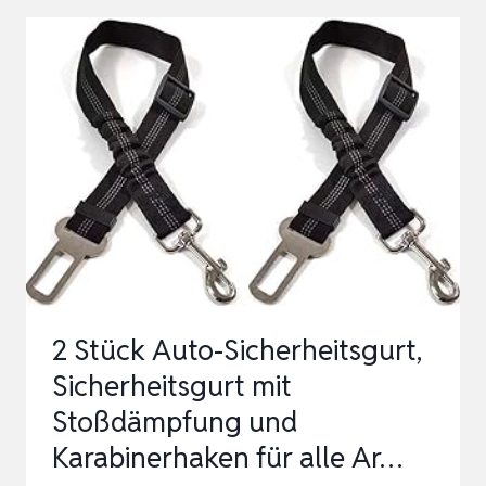
VERSTELLBARER
HUNDE
ANSCHNALLGURT
MIT
ELASTISCHER
RUCKDÄMPFUNG
UND
STABILE…
2 Stück Auto-Sicherheitsgurt,
Sicherheitsgurt mit
Stoßdämpfung und
Karabinerhaken für alle Ar…