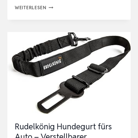
2
WEITERLESEN
STÜCK
AUTO-
SICHERHEITSGURT,
SICHERHEITSGURT
MIT
STOSSDÄMPFUNG U
ND K
ARABINERHAKEN F
ÜR A
LLE A
R…
Rudelkönig Hundegurt fürs
Auto – Verstellbarer