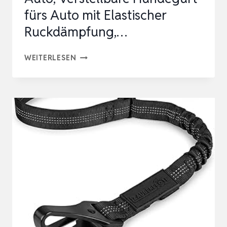
fürs Auto mit Elastischer
Ruckdämpfung,…
HUNDE
WEITERLESEN
SICHERHEITSGURT
FÜR
AUTO,
VERSTELLBARE
HUNDEGURT
FÜRS
AUTO
MIT
ELASTISCHER
RUCKDÄMPFUNG,
…