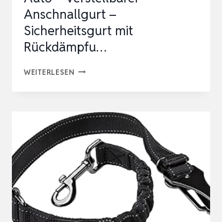
Anschnallgurt –
Sicherheitsgurt mit
Rückdämpfu…
RUDELKÖNIG
WEITERLESEN
HUNDEGURT
FÜRS
AUTO
–
VERSTELLBARER
ANSCHNALLGURT
–
SICHERHEITSGURT
MIT
RÜCKDÄMPFU…