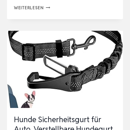
RUDELKÖNIG
WEITERLESEN
HUNDEGURT
FÜRS
AUTO
–
VERSTELLBARER
ANSCHNALLGURT
–
SICHERHEITSGURT
MIT
RÜCKDÄMPFU…
Hunde Sicherheitsgurt für
Auto, Verstellbare Hundegurt