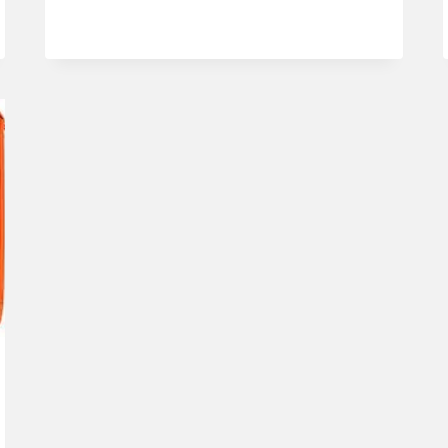
HILFE-
SET
FÜR
HUND
UND
KATZE,
24-
TEILIG
MIT
ERSTE-
HILFE-
ANLEITUNG
FÜR
DEN
NOTFALL,