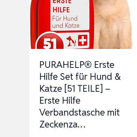
HEBEGESCHIRR
MIT
2
GRI…
PURAHELP® Erste
Hilfe Set für Hund &
Katze [51 TEILE] –
Erste Hilfe
Verbandstasche mit
Zeckenza…