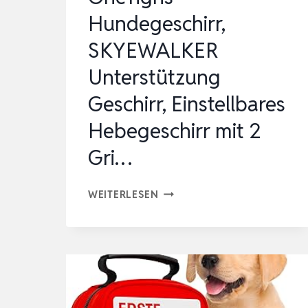
Hundegeschirr,
SKYEWALKER
Unterstützung
Geschirr, Einstellbares
Hebegeschirr mit 2
Gri…
ONETIGRIS
WEITERLESEN
HUNDEGESCHIRR,
SKYEWALKER
UNTERSTÜTZUNG
GESCHIRR,
EINSTELLBARES