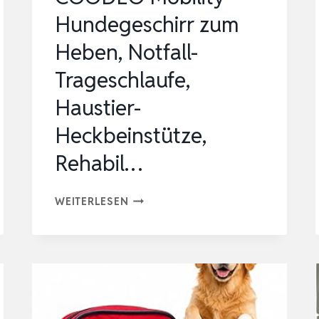
VORRATSHALTU…
Hundegeschirr zum
Heben, Notfall-
Trageschlaufe,
Haustier-
Heckbeinstütze,
Rehabil…
COODEO
WEITERLESEN
MOBILITY
HUNDEGESCHIRR
ZUM
HEBEN,
NOTFALL-