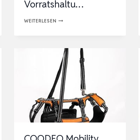
Vorratshaltu…
RHINO
WEITERLESEN
RESCUE
HAUSTIER-
NOTFALL-
SET,
FÜR
HUNDE
&
KATZEN,
INKL.
THERMOMETER
|
KOMPAKTE
COODEO Mobility