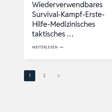
Wiederverwendbares
ZECKENZA…
Survival-Kampf-Erste-
Hilfe-Medizinisches
taktisches …
RHINO
WEITERLESEN
RESCUE
SCHIENENSET,
WIEDERVERWENDBARES
Seitennavigation
Nächste
1
2
SURVIVAL-
KAMPF-
Seite
ERSTE-
HILFE-
MEDIZINISCHES