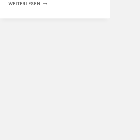
RHINO
WEITERLESEN
RESCUE
4IN
NOTFALL-
VERBAND,
GEPRESSTE
WUNDE,
MEDIZINISCHE
STERILE
ABRIEGELUNG,
MEDIZINISCHE…