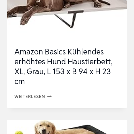
GRÖSSENAUSWAHL, H
OCHWERTI…
Amazon Basics Kühlendes
erhöhtes Hund Haustierbett,
XL, Grau, L 153 x B 94 x H 23
cm
AMAZON
WEITERLESEN
BASICS
KÜHLENDES
ERHÖHTES
HUND