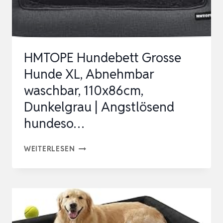
HMTOPE Hundebett Grosse
Hunde XL, Abnehmbar
waschbar, 110x86cm,
Dunkelgrau | Angstlösend
hundeso…
HMTOPE
WEITERLESEN
HUNDEBETT
GROSSE
HUNDE
XL,
ABNEHMBAR