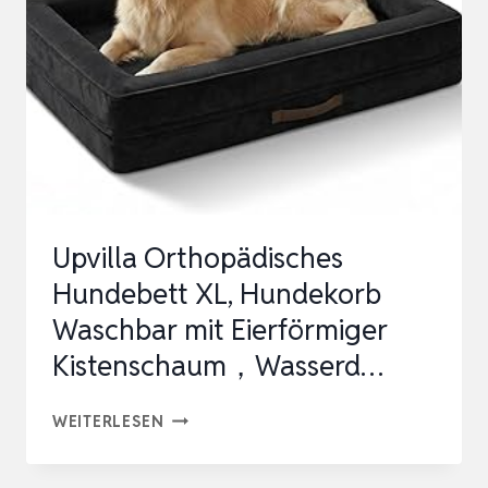
WASCHBAR,
110X86CM,
DUNKELGRAU
|
ANGSTLÖSEND
HUNDESO…
Upvilla Orthopädisches
Hundebett XL, Hundekorb
Waschbar mit Eierförmiger
Kistenschaum，Wasserd…
UPVILLA
WEITERLESEN
ORTHOPÄDISCHES
HUNDEBETT