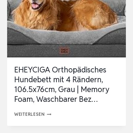
EHEYCIGA Orthopädisches
Hundebett mit 4 Rändern,
106.5x76cm, Grau | Memory
Foam, Waschbarer Bez…
EHEYCIGA
WEITERLESEN
ORTHOPÄDISCHES
HUNDEBETT