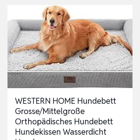
MIT
4
RÄNDERN,
106.5X76CM,
GRAU
|
MEMORY
FOAM,
WASCHBARER
BEZ…
WESTERN HOME Hundebett
Grosse/Mittelgroße
Orthopädisches Hundebett
Hundekissen Wasserdicht