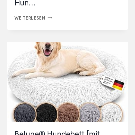
Hun…
EHEYCIGA
WEITERLESEN
ORTHOPÄDISCHES
HUNDEBETT
GROSSE
HUNDE,
112X81CM,
MEMORY
FOAM
HUNDEKORB
XL,
WASCHBAR
HUN…
Belune® Hundebett [mit