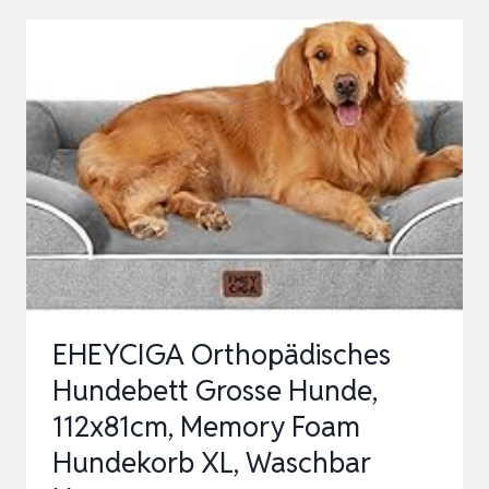
XL,
HUNDEKORB
WASCHBAR
MIT
EIERFÖRMIGER
KISTENSCHAUM，
WASSERD…
EHEYCIGA Orthopädisches
Hundebett Grosse Hunde,
112x81cm, Memory Foam
Hundekorb XL, Waschbar