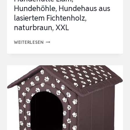
Hundehöhle, Hundehaus aus
lasiertem Fichtenholz,
naturbraun, XXL
HUNDEHÜTTE
WEITERLESEN
LIAM,
HUNDEHÖHLE,
HUNDEHAUS
AUS
LASIERTEM
FICHTENHOLZ,
NATURBRAUN,
XXL