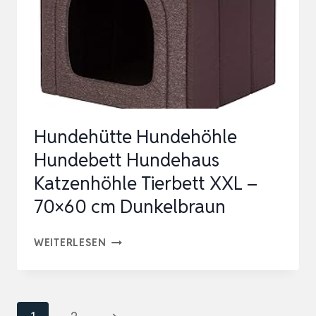
BEISTELLTISCH,
DEKORATIVE
HAUSTIERKISTE
FÜR…
Hundehütte Hundehöhle
Hundebett Hundehaus
Katzenhöhle Tierbett XXL –
70×60 cm Dunkelbraun
HUNDEHÜTTE
WEITERLESEN
HUNDEHÖHLE
HUNDEBETT
HUNDEHAUS
Seitennavigation