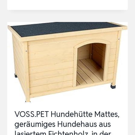
FÜR
ZUHAUSE,
200CM
HUNDEHÜTTENMÖBEL
FÜR
2
HUNDE
EXTRA
GROSS H
UNDEBOX F
ÜR Z
UHAUSE…
VOSS.PET Hundehütte Mattes,
geräumiges Hundehaus aus
lasiertem Fichtenholz, in der