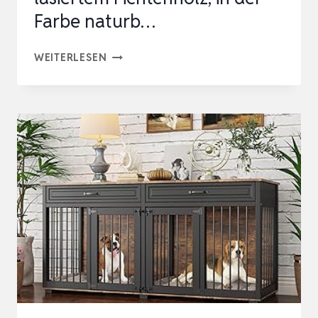
Farbe naturb…
VOSS.PET
WEITERLESEN
HUNDEHÜTTE
MATTES,
GERÄUMIGES
HUNDEHAUS
AUS
LASIERTEM
FICHTENHOLZ,
IN
DER
FARBE
NATURB…