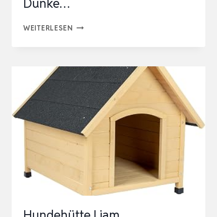
Dunke…
PILLOWPRIM
WEITERLESEN
HUNDEHÜTTE
HUNDEHÖHLE
HUNDEBETT
HUNDEHAUS
KATZENHÖHLE
TIERBETT
XXL
–
70×60
CM
DUNKE…
Hundehütte Liam,