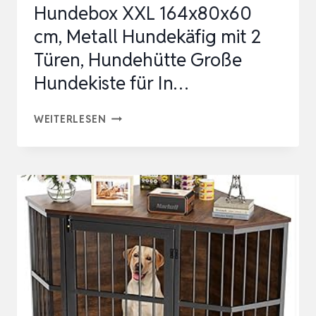
Hundebox XXL 164x80x60
cm, Metall Hundekäfig mit 2
Türen, Hundehütte Große
Hundekiste für In…
HUNDEBOX
WEITERLESEN
XXL
164X80X60
CM,
METALL
HUNDEKÄFIG
MIT
2
TÜREN,
HUNDEHÜTTE