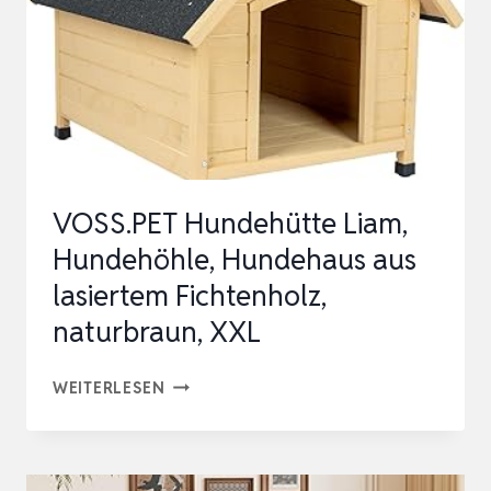
XXL
–
70×60
CM
BRAUN…
VOSS.PET Hundehütte Liam,
Hundehöhle, Hundehaus aus
lasiertem Fichtenholz,
naturbraun, XXL
VOSS.PET
WEITERLESEN
HUNDEHÜTTE
LIAM,
HUNDEHÖHLE,