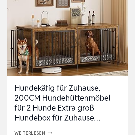
HUNDEHAUS
AUS
LASIERTEM
FICHTENHOLZ,
NATURBRAUN,
XXL
Hundekäfig für Zuhause,
200CM Hundehüttenmöbel
für 2 Hunde Extra groß
Hundebox für Zuhause…
HUNDEKÄFIG
WEITERLESEN