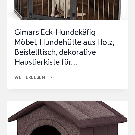
GROSSE H
UNDEKISTE F
ÜR I
Gimars Eck-Hundekäfig
N…
Möbel, Hundehütte aus Holz,
Beistelltisch, dekorative
Haustierkiste für…
GIMARS
WEITERLESEN
ECK-
HUNDEKÄFIG
MÖBEL,
HUNDEHÜTTE
AUS
HOLZ,