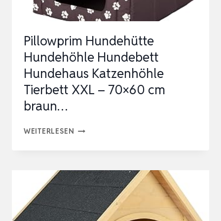
Pillowprim Hundehütte
Hundehöhle Hundebett
Hundehaus Katzenhöhle
Tierbett XXL – 70×60 cm
braun…
PILLOWPRIM
WEITERLESEN
HUNDEHÜTTE
HUNDEHÖHLE
HUNDEBETT
HUNDEHAUS
KATZENHÖHLE
TIERBETT