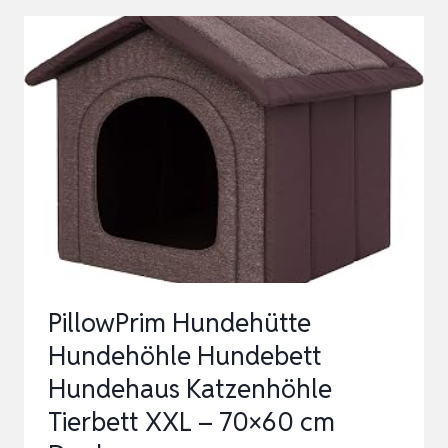
XXL
WETTERFEST
75X115X95
CM
HOLZ
BLOCKHAUS
|
FÜR
MITTELGROSSE H
UNDE…
PillowPrim Hundehütte
Hundehöhle Hundebett
Hundehaus Katzenhöhle
Tierbett XXL – 70×60 cm