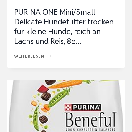
PURINA ONE Mini/Small
Delicate Hundefutter trocken
für kleine Hunde, reich an
Lachs und Reis, 8e…
PURINA
WEITERLESEN
ONE
MINI/SMALL
DELICATE
HUNDEFUTTER
TROCKEN
FÜR
KLEINE
HUNDE,