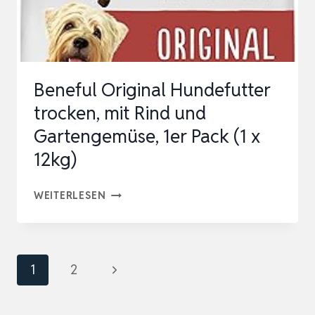
REICH
AN
LACHS
UND
Beneful Original Hundefutter
REIS,
trocken, mit Rind und
8E…
Gartengemüse, 1er Pack (1 x
12kg)
BENEFUL
WEITERLESEN
ORIGINAL
HUNDEFUTTER
TROCKEN,
Seitennavigation
Nächste
1
2
MIT
Seite
RIND