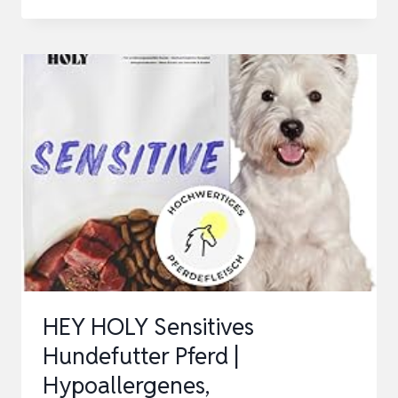
GOODSTUFF
HUHN
(ADULT)
12,5 KG
+
LEBER
PASTETE
GEFLÜGEL
|
HOCHWERTIGES
HUNDETROCKENFUTTER
…
HEY HOLY Sensitives
Hundefutter Pferd |
Hypoallergenes,