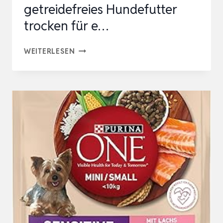
getreidefreies Hundefutter
trocken für e…
HEY
WEITERLESEN
HOLY
SENSITIVES
HUNDEFUTTER
PFERD
|
HYPOALLERGENES,
GETREIDEFREIES
HUNDEFUTTER
TROCKEN
FÜR
E…