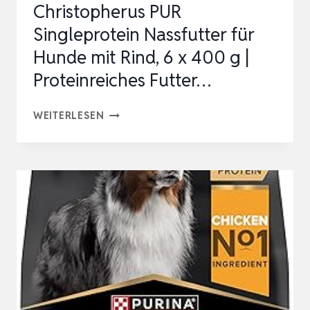
Christopherus PUR
Singleprotein Nassfutter für
Hunde mit Rind, 6 x 400 g |
Proteinreiches Futter…
CHRISTOPHERUS
WEITERLESEN
PUR
SINGLEPROTEIN
NASSFUTTER
FÜR
HUNDE
MIT
RIND,
6
X