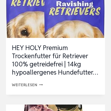
TROCKEN,
REICH
AN
HUHN,
1ER
PACK
HEY HOLY Premium
(1
Trockenfutter für Retriever
X
100% getreidefrei | 14kg
3
hypoallergenes Hundefutter…
KG)
HEY
WEITERLESEN
HOLY
PREMIUM
TROCKENFUTTER