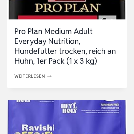
400
G
|
Pro Plan Medium Adult
PROTEINREICHES
Everyday Nutrition,
FUTTER…
Hundefutter trocken, reich an
Huhn, 1er Pack (1 x 3 kg)
PRO
WEITERLESEN
PLAN
MEDIUM
ADULT
EVERYDAY
NUTRITION,
HUNDEFUTTER