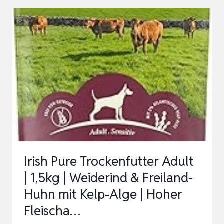
PORTIONSBEUTEL
CHUNKS
IN
SOSSE A
DULT 8
4 X
1
00G
Irish Pure Trockenfutter Adult
| 1,5kg | Weiderind & Freiland-
Huhn mit Kelp-Alge | Hoher
Fleischa…