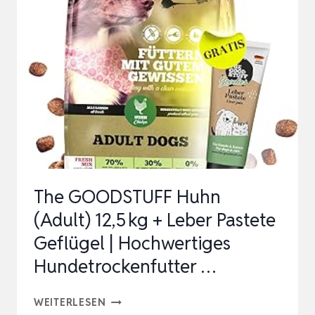
FÜR
RETRIEVER
100%
GETREIDEFREI
|
14KG
HYPOALLERGENES
HUNDEFUTTER…
The GOODSTUFF Huhn
(Adult) 12,5 kg + Leber Pastete
Geflügel | Hochwertiges
Hundetrockenfutter …
THE
WEITERLESEN