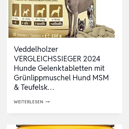
MSM
&
TEUFELSK…
Veddelholzer
VERGLEICHSSIEGER 2024
Hunde Gelenktabletten mit
Grünlippmuschel Hund MSM
& Teufelsk…
VEDDELHOLZER
WEITERLESEN
VERGLEICHSSIEGER
2024
HUNDE