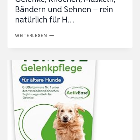
Bändern und Sehnen – rein
natürlich für H…
TESTSIEGER:
WEITERLESEN
SEHR
GUT
FÜR
GELENKE,
KNOCHEN,
MUSKELN,
BÄNDERN
UND
SEHNEN
–
REIN