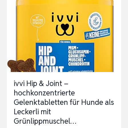
GELENKTABLETTEN
MIT
GRÜNLIPPMUSCHEL
HUND
MSM
&
TEUFELSK…
ivvi Hip & Joint –
hochkonzentrierte
Gelenktabletten für Hunde als
Leckerli mit
Grünlippmuschel…