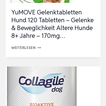
NATÜRLICH
YuMOVE Gelenktabletten
FÜR
Hund 120 Tabletten – Gelenke
H…
& Beweglichkeit Altere Hunde
8+ Jahre – 170mg…
YUMOVE
WEITERLESEN
GELENKTABLETTEN
HUND
120
TABLETTEN
–
GELENKE
&
BEWEGLICHKEIT