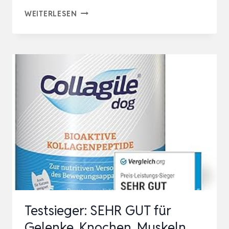
IVVI
WEITERLESEN
HIP
&
JOINT
–
HOCHKONZENTRIERTE
GELENKTABLETTEN
FÜR
HUNDE
ALS
LECKERLI
MIT
GRÜNLIPPMUSCHEL…
Testsieger: SEHR GUT für
Gelenke, Knochen, Muskeln,