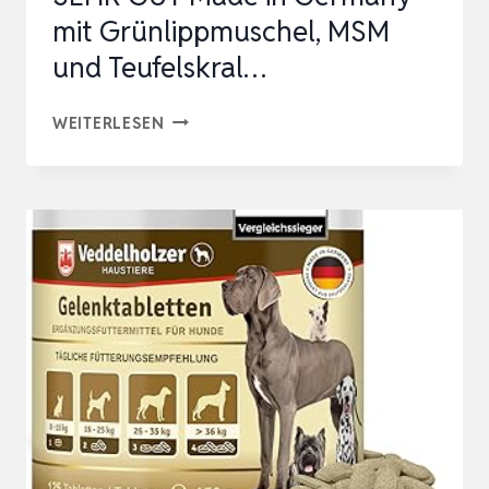
mit Grünlippmuschel, MSM
und Teufelskral…
GELENKTABLETTEN
WEITERLESEN
HUNDE
–
TEST
SEHR
GUT
MADE
IN
GERMANY
MIT
GRÜNLIPPMUSCHEL,
MSM