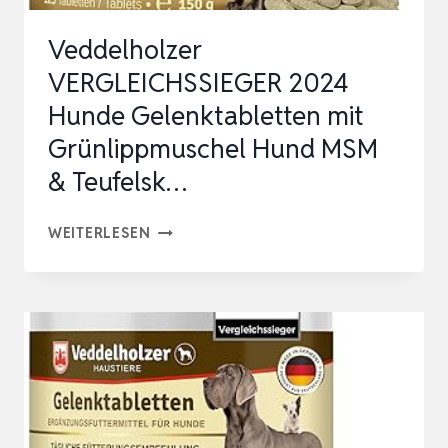
UND
Veddelholzer
TEUFELSKRAL…
VERGLEICHSSIEGER 2024
Hunde Gelenktabletten mit
Grünlippmuschel Hund MSM
& Teufelsk…
VEDDELHOLZER
WEITERLESEN
VERGLEICHSSIEGER
2024
HUNDE
GELENKTABLETTEN
MIT
GRÜNLIPPMUSCHEL
HUND