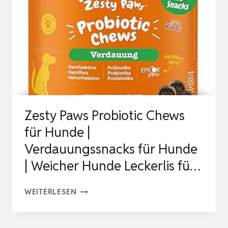
MUSKELN,
BÄNDERN
UND
SEHNEN
–
REIN
NATÜRLICH
Zesty Paws Probiotic Chews
FÜR
für Hunde |
H…
Verdauungssnacks für Hunde
| Weicher Hunde Leckerlis fü…
ZESTY
WEITERLESEN
PAWS
PROBIOTIC