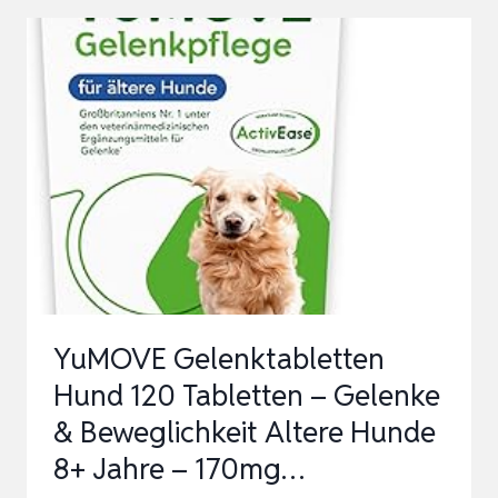
HUND
TROPFEN
100
ML
–
FLÜSSIGE
B-
VITAMINE
FÜR
HUNDE,
YuMOVE Gelenktabletten
LEICHTE
Hund 120 Tabletten – Gelenke
EINNAHME
& Beweglichkeit Altere Hunde
STATT…
8+ Jahre – 170mg…