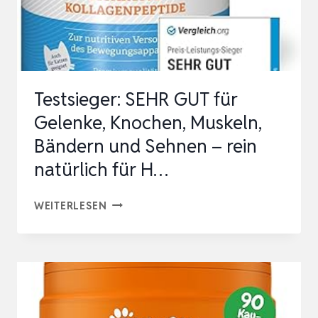
ALTERE
HUNDE
8+
JAHRE
Testsieger: SEHR GUT für
–
Gelenke, Knochen, Muskeln,
170MG…
Bändern und Sehnen – rein
natürlich für H…
TESTSIEGER:
WEITERLESEN
SEHR
GUT
FÜR
GELENKE,
KNOCHEN,