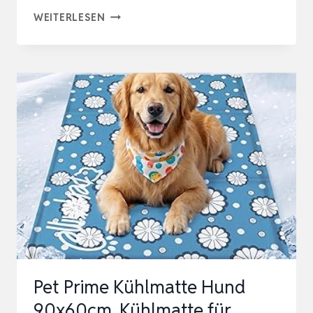
BEDSURE
WEITERLESEN
KÜHLMATTE
FÜR
HUNDE
EXTRA
GROSS– 1
20X75CM S
ELBSTKÜHLENDE G
ELMATTE M
IT K
RATZFESTEM 3
0…
Pet Prime Kühlmatte Hund
90x60cm, Kühlmatte für