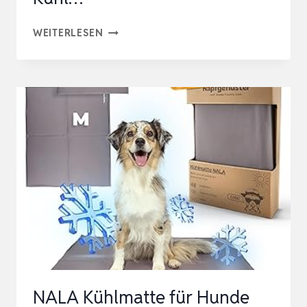
KÜHLDECKE
WEITERLESEN
FÜR
HUNDE
WASCHBAR,
Q-
MAX>0,4,
WASSERDICHTE
HUNDEDECKE
104×78CM,
DOPPELSEITIGE
KÜHL…
NALA Kühlmatte für Hunde