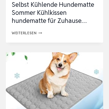
Selbst Kühlende Hundematte
Sommer Kühlkissen
hundematte für Zuhause…
NALA
WEITERLESEN
KÜHLMATTE
FÜR
HUNDE
SELBST
KÜHLENDE
HUNDEMATTE
SOMMER
KÜHLKISSEN
HUNDEMATTE
FÜR