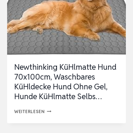
KÜHLMATTE
FÜR
HUNDE,
HUNDEKÜHLMATTE,
SELBSTKÜHLENDE
MA…
Newthinking KüHlmatte Hund
70x100cm, Waschbares
KüHldecke Hund Ohne Gel,
Hunde KüHlmatte Selbs…
NEWTHINKING
WEITERLESEN
KÜHLMATTE
HUND