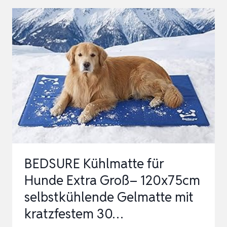
HUNDE,
LANGLEBIGER,
UPGRADE,
OXFORD-
STOFF
+
PVC,
DICKE
0,4
MM,
BEDSURE Kühlmatte für
AUTOMATISCH…
Hunde Extra Groß– 120x75cm
selbstkühlende Gelmatte mit
kratzfestem 30…