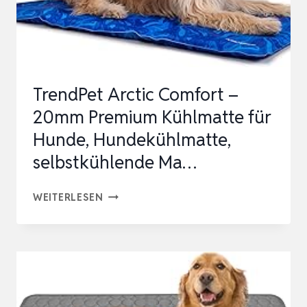
KÜHLMATTE
HUND
SELBSTKÜHLENDE
MATTE…
TrendPet Arctic Comfort –
20mm Premium Kühlmatte für
Hunde, Hundekühlmatte,
selbstkühlende Ma…
TRENDPET
WEITERLESEN
ARCTIC
COMFORT
–
20MM
PREMIUM