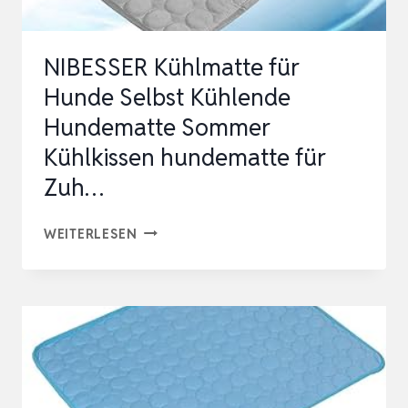
ZUHAUSE…
NIBESSER Kühlmatte für
Hunde Selbst Kühlende
Hundematte Sommer
Kühlkissen hundematte für
Zuh…
NIBESSER
WEITERLESEN
KÜHLMATTE
FÜR
HUNDE
SELBST
KÜHLENDE
HUNDEMATTE