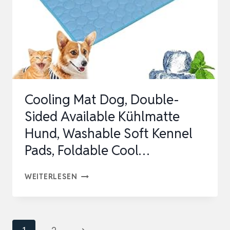
SOMMER
KÜHLKISSEN
HUNDEMATTE
FÜR
ZUH…
Cooling Mat Dog, Double-
Sided Available Kühlmatte
Hund, Washable Soft Kennel
Pads, Foldable Cool…
COOLING
WEITERLESEN
MAT
DOG,
DOUBLE-
Seitennavigation