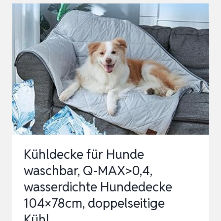
70X100CM,
WASCHBARES
KÜHLDECKE
HUND
OHNE
GEL,
HUNDE
KÜHLMATTE
SELBS…
Kühldecke für Hunde
waschbar, Q-MAX>0,4,
wasserdichte Hundedecke
104×78cm, doppelseitige
Kühl…