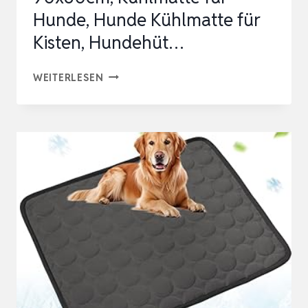
Hunde, Hunde Kühlmatte für
Kisten, Hundehüt…
PET
WEITERLESEN
PRIME
KÜHLMATTE
HUND
90X60CM,
KÜHLMATTE
FÜR
HUNDE,
HUNDE
KÜHLMATTE
FÜR
KISTEN,