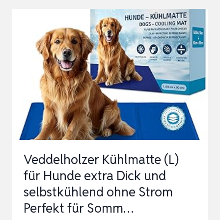
HUNDE
SELBST
KÜHLENDE
HUNDEMATTE
SOMMER
KÜHLKISSEN
HUNDEMATTE
FÜR
ZUH…
Veddelholzer Kühlmatte (L)
für Hunde extra Dick und
selbstkühlend ohne Strom
Perfekt für Somm…