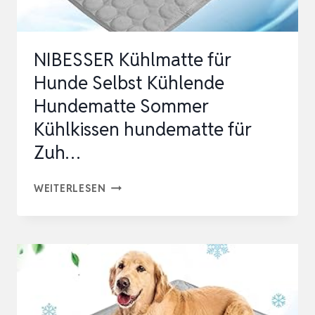
COOLING…
NIBESSER Kühlmatte für
Hunde Selbst Kühlende
Hundematte Sommer
Kühlkissen hundematte für
Zuh…
NIBESSER
WEITERLESEN
KÜHLMATTE
FÜR
HUNDE
SELBST
KÜHLENDE
HUNDEMATTE