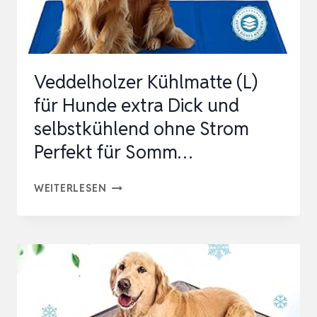
FÜR
HUNDE
BLEIBT
Veddelholzer Kühlmatte (L)
LÄNGER
für Hunde extra Dick und
KALT,
selbstkühlend ohne Strom
FRISCHEMATT…
Perfekt für Somm…
VEDDELHOLZER
WEITERLESEN
KÜHLMATTE
(L)
FÜR
HUNDE
EXTRA
DICK