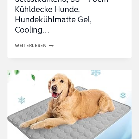
Kühldecke Hunde,
Hundekühlmatte Gel,
Cooling…
JONRRYIN
WEITERLESEN
KÜHLMATTE
HUND
SELBSTKÜHLEND,
50
*
90CM
KÜHLDECKE
HUNDE,
HUNDEKÜHLMATTE
GEL,