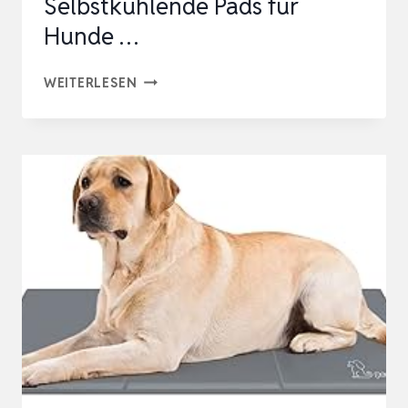
Selbstkühlende Pads für
Hunde …
BAODAN
WEITERLESEN
KÜHLMATTE
HUND,
90×56
CM
WASCHBAR
KÜHLMATTE
FÜR
HUNDE,
SELBSTKÜHLENDE
PADS
FÜR