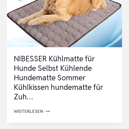
UND
SELBSTKÜHLEND
OHNE
STROM
PERFEKT
FÜR
NIBESSER Kühlmatte für
SOMM…
Hunde Selbst Kühlende
Hundematte Sommer
Kühlkissen hundematte für
Zuh…
NIBESSER
WEITERLESEN
KÜHLMATTE
FÜR