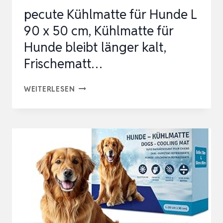
HUNDE
pecute Kühlmatte für Hunde L
…
90 x 50 cm, Kühlmatte für
Hunde bleibt länger kalt,
Frischematt…
PECUTE
WEITERLESEN
KÜHLMATTE
FÜR
HUNDE
L
90
X
50
CM,
KÜHLMATTE