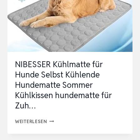
SOMMER
KÜHLKISSEN
HUNDEMATTE
FÜR
ZUH…
NIBESSER Kühlmatte für
Hunde Selbst Kühlende
Hundematte Sommer
Kühlkissen hundematte für
Zuh…
NIBESSER
WEITERLESEN
KÜHLMATTE
FÜR