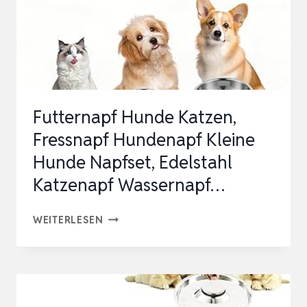
UND
WELPEN,
HAUSTIERNAPF,
2
STÜCK,
Futternapf Hunde Katzen,
EDELST…
Fressnapf Hundenapf Kleine
Hunde Napfset, Edelstahl
Katzenapf Wassernapf…
FUTTERNAPF
WEITERLESEN
HUNDE
KATZEN,
FRESSNAPF
HUNDENAPF