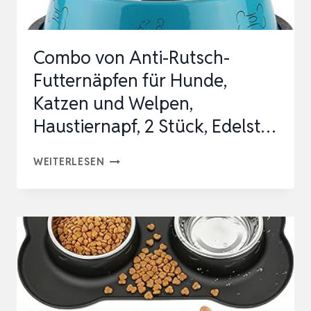
UND
15°
Combo von Anti-Rutsch-
N…
Futternäpfen für Hunde,
Katzen und Welpen,
Haustiernapf, 2 Stück, Edelst…
COMBO
WEITERLESEN
VON
ANTI-
RUTSCH-
FUTTERNÄPFEN
FÜR
HUNDE,
KATZEN