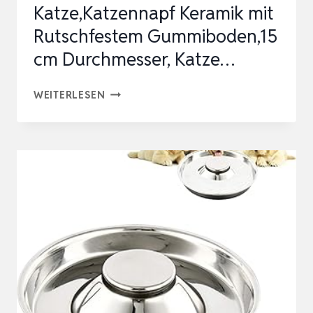
Katze,Katzennapf Keramik mit
Rutschfestem Gummiboden,15
cm Durchmesser, Katze…
6
WEITERLESEN
STÜCK
FUTTERNAPF
KATZE,KATZENNAPF
KERAMIK
MIT
RUTSCHFESTEM
GUMMIBODEN,15
CM
DURCHMESSER,
KATZE…