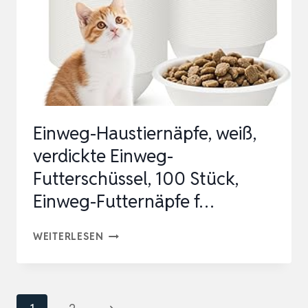
WELPEN
ENTWÖHNUNGSSCHALE
WELPENGERICHT…
Einweg-Haustiernäpfe, weiß,
verdickte Einweg-
Futterschüssel, 100 Stück,
Einweg-Futternäpfe f…
EINWEG-
WEITERLESEN
HAUSTIERNÄPFE,
WEISS, V
ERDICKTE E
Seitennavigation