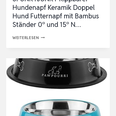
Hundenapf Keramik Doppel
FRESS…
Hund Futternapf mit Bambus
Ständer 0° und 15° N…
SPUNKYJUNKY
WEITERLESEN
KIPPBARER
HUNDENAPF
KERAMIK
DOPPEL
HUND
FUTTERNAPF
MIT
BAMBUS
STÄNDER
0°