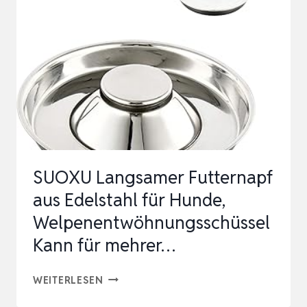
KLEINE
HUNDE
NAPFSET,
EDELSTAHL
KATZENAPF
WASSERNAPF…
SUOXU Langsamer Futternapf
aus Edelstahl für Hunde,
Welpenentwöhnungsschüssel
Kann für mehrer…
SUOXU
WEITERLESEN
LANGSAMER