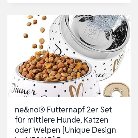
FÜR
WELPEN,
HUNDENÄPFE
AUS
EDELSTAHL
METALL,
WELPEN
ENTWÖHNUNGSSCHALE
WELPENG…
ne&no® Futternapf 2er Set
für mittlere Hunde, Katzen
oder Welpen [Unique Design