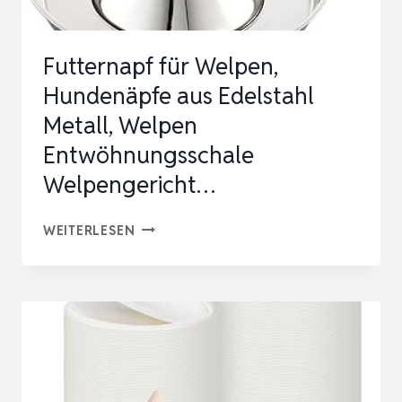
Futternapf für Welpen,
Hundenäpfe aus Edelstahl
Metall, Welpen
Entwöhnungsschale
Welpengericht…
FUTTERNAPF
WEITERLESEN
FÜR
WELPEN,
HUNDENÄPFE
AUS
EDELSTAHL
METALL,