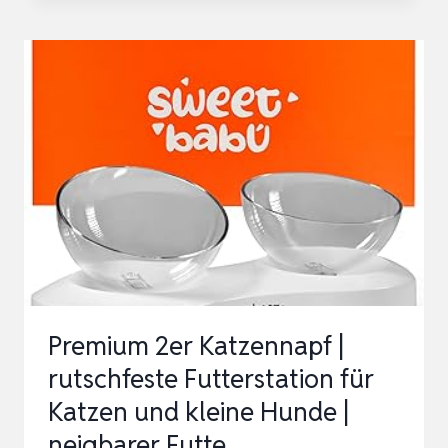
FUTTERNAPF
AUS
EDELSTAHL
FÜR
HUNDE,
WELPENENTWÖHNUNGSSCHÜSSEL
KANN
FÜR
MEHRER…
Premium 2er Katzennapf |
rutschfeste Futterstation für
Katzen und kleine Hunde |
neigbarer Futte…