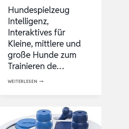
Hundespielzeug
Intelligenz,
Interaktives für
Kleine, mittlere und
große Hunde zum
Trainieren de…
HUNDESPIELZEUG
WEITERLESEN
INTELLIGENZ,
INTERAKTIVES
FÜR
KLEINE,
MITTLERE