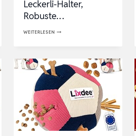
Leckerli-Halter,
Robuste…
POTAROMA
WEITERLESEN
HUNDESPIELZEUG
KAUSPIELZEUG
FÜR
STARKE
KAUER,
KAROTTENFORM
MIT
LECKERLI-
HALTER,
ROBUSTE…