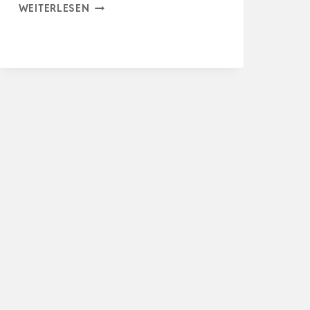
TRIXIE
WEITERLESEN
FLIP
BOARD
STRATEGIESPIEL,
HUNDESPIELZEUG
FÜR
FORTGESCHRITTENE,
LEVEL
2
AKTIVITÄT,
LECKE…