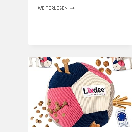
PET
WEITERLESEN
PRIME
INTELLIGENTES
HUNDESPIELZEUG
FUSSBALL
–
MIT
LED-
LEINE,
3
SPIELMODI,
USB-
AUFLADBAR
&
A…