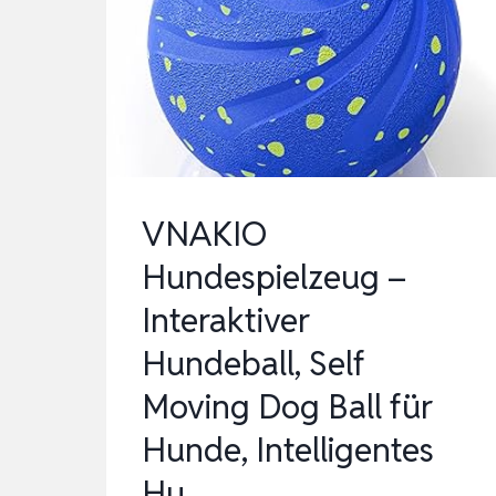
4
SCHWIERIGKEITSSTUFEN
–
INTERAKTIVES
HU…
VNAKIO
Hundespielzeug –
Interaktiver
Hundeball, Self
Moving Dog Ball für
Hunde, Intelligentes
Hu…