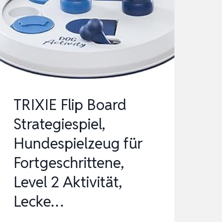
UND
GROSSE H
UNDE Z
UM T
RAINIEREN D
E…
TRIXIE Flip Board
Strategiespiel,
Hundespielzeug für
Fortgeschrittene,
Level 2 Aktivität,
Lecke…