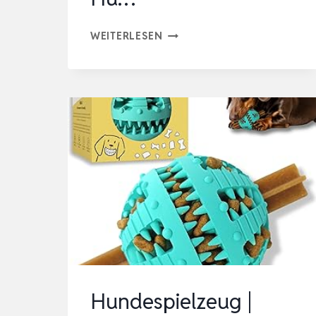
VNAKIO
WEITERLESEN
HUNDESPIELZEUG
–
INTERAKTIVER
HUNDEBALL,
SELF
MOVING
DOG
BALL
FÜR
HUNDE,
INTELLIGENTES
HU…
Hundespielzeug |