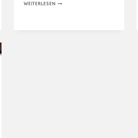
HUNDE-
WEITERLESEN
UND
KATZENSPIELZEUG,
LECKSPIELZEUG
HUND,
SLOW
FEEDER
HUND,
LECKBALL
FÜR
HUNDE,
HUNDE
BESC…