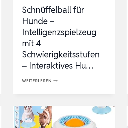
Schnüffelball für
Hunde –
Intelligenzspielzeug
mit 4
Schwierigkeitsstufen
– Interaktives Hu…
SCHNÜFFELBALL
WEITERLESEN
FÜR
HUNDE
–
INTELLIGENZSPIELZEUG
MIT