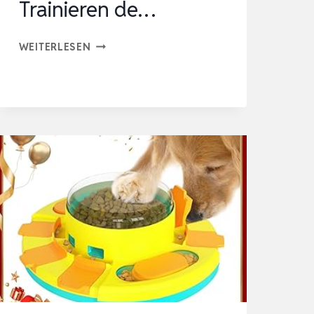
Trainieren de…
HUNDESPIELZEUG
WEITERLESEN
INTELLIGENZ,
INTERAKTIVES
FÜR
KLEINE,
MITTLERE
UND
GROSSE H
UNDE Z
UM T
RAINIEREN D
E…