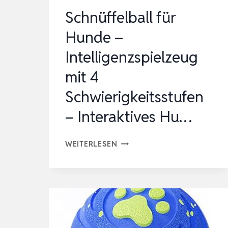
Schnüffelball für
Hunde –
Intelligenzspielzeug
mit 4
Schwierigkeitsstufen
– Interaktives Hu…
SCHNÜFFELBALL
WEITERLESEN
FÜR
HUNDE
–
INTELLIGENZSPIELZEUG
MIT