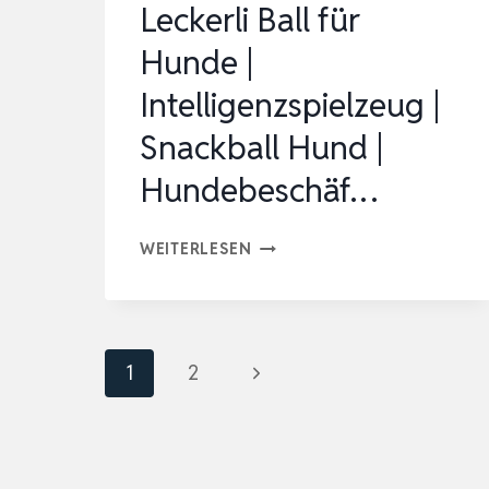
Leckerli Ball für
Hunde |
Intelligenzspielzeug |
Snackball Hund |
Hundebeschäf…
HUNDESPIELZEUG
WEITERLESEN
|
LECKERLI
BALL
Seitennavigation
Nächste
1
2
FÜR
HUNDE
Seite
|
INTELLIGENZSPIELZEUG