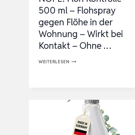
GEGEN
500 ml – Flohspray
FLÖHE
gegen Flöhe in der
MIT
SO…
Wohnung – Wirkt bei
Kontakt – Ohne …
NOPE!
WEITERLESEN
FLOH
KONTROLLE
500
ML
–
FLOHSPRAY
GEGEN
FLÖHE