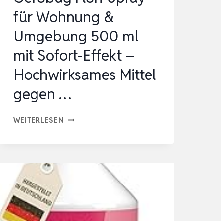
MIT
für Wohnung &
SO…
Umgebung 500 ml
mit Sofort-Effekt –
Hochwirksames Mittel
gegen …
GEROBUG
WEITERLESEN
FLOH-
SPRAY
FÜR
WOHNUNG
&
UMGEBUNG