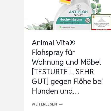
IN
DER
WOHNUNG
–
WIRKT
Animal Vita®
BEI
Flohspray für
KONTAKT
–
Wohnung und Möbel
OHNE
[TESTURTEIL SEHR
…
GUT] gegen Flöhe bei
Hunden und…
ANIMAL
WEITERLESEN