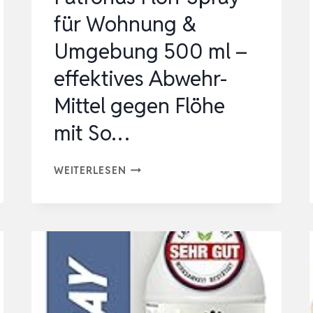
für Wohnung &
KONTAKT
–
Umgebung 500 ml –
FL…
effektives Abwehr-
Mittel gegen Flöhe
mit So…
PATRONUS
WEITERLESEN
FLOH-
SPRAY
FÜR
WOHNUNG
&
UMGEBUNG