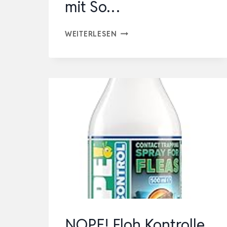
mit So…
PATRONUS
WEITERLESEN
FLOH-
SPRAY
FÜR
WOHNUNG
&
UMGEBUNG
500
ML
–
EFFEKTIVES
ABWEHR-
MITTEL
NOPE! Floh Kontrolle