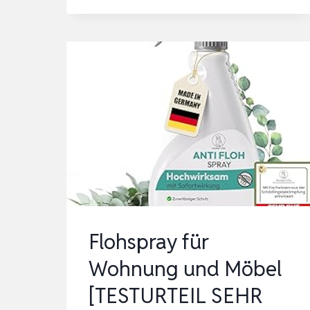
VITA®
FLOHSPRAY
FÜR
WOHNUNG
UND
MÖBEL
[TESTURTEIL
SEHR
GUT]
GEGEN
FLÖHE
BEI
Flohspray für
HUNDEN
Wohnung und Möbel
UND…
[TESTURTEIL SEHR