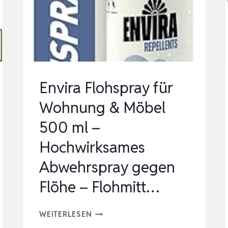
500
ML
–
EFFEKTIVES
ABWEHR-
MITTEL
Envira Flohspray für
GEGEN
Wohnung & Möbel
FLÖHE
500 ml –
MIT
SO…
Hochwirksames
Abwehrspray gegen
Flöhe – Flohmitt…
ENVIRA
WEITERLESEN