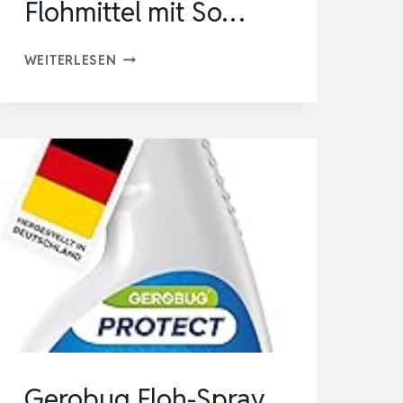
Flohmittel mit So…
ANWERK®
WEITERLESEN
FLOHSPRAY
FÜR
WOHNUNG
UND
MÖBEL
500ML
–
EFFEKTIV
FLÖHE
BEKÄMPFEN
|
FLOHMITTEL
Gerobug Floh-Spray