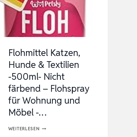
500
ML
MIT
SOFORT-
EFFEKT
–
Flohmittel Katzen,
HOCHWIRKSAMES
Hunde & Textilien
MITTEL
-500ml- Nicht
GEGEN
…
färbend – Flohspray
für Wohnung und
Möbel -…
FLOHMITTEL
WEITERLESEN