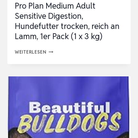
Pro Plan Medium Adult
Sensitive Digestion,
Hundefutter trocken, reich an
Lamm, 1er Pack (1 x 3 kg)
PRO
WEITERLESEN
PLAN
MEDIUM
ADULT
SENSITIVE
DIGESTION,
HUNDEFUTTER
TROCKEN,
REICH
AN