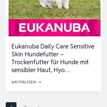
7KG
HYPOALLERGENES
HUNDEFUTTER
FÜR
AUS…
Eukanuba Daily Care Sensitive
Skin Hundefutter –
Trockenfutter für Hunde mit
sensibler Haut, Hyo…
EUKANUBA
WEITERLESEN
DAILY
CARE
SENSITIVE
Seitennavigation