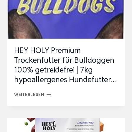
1
X
200
G
SNACKS
HEY HOLY Premium
FÜR
Trockenfutter für Bulldoggen
KLEINE
100% getreidefrei | 7kg
JAGDHUNDE
hypoallergenes Hundefutter…
100%
GETREIDEFRE…
HEY
WEITERLESEN
HOLY
PREMIUM
TROCKENFUTTER
FÜR