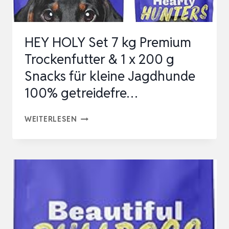
E…
HEY HOLY Set 7 kg Premium
Trockenfutter & 1 x 200 g
Snacks für kleine Jagdhunde
100% getreidefre…
HEY
WEITERLESEN
HOLY
SET
7
KG
PREMIUM
TROCKENFUTTER
&