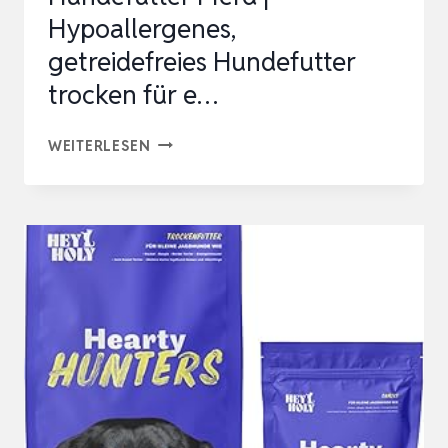
Hypoallergenes,
getreidefreies Hundefutter
trocken für e…
HEY
WEITERLESEN
HOLY
SENSITIVES
HUNDEFUTTER
PFERD
|
HYPOALLERGENES,
GETREIDEFREIES
HUNDEFUTTER
TROCKEN
FÜR