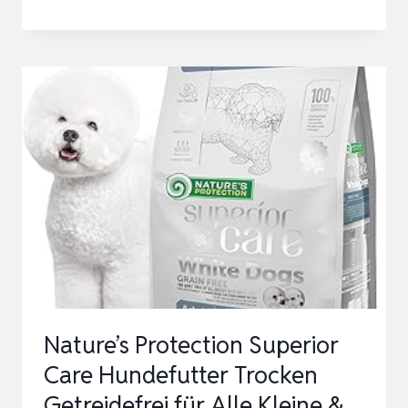
HOLY
SENSITIVES
HUNDEFUTTER
PFERD
|
HYPOALLERGENES,
GETREIDEFREIES
HUNDEFUTTER
TROCKEN
FÜR
E…
Nature’s Protection Superior
Care Hundefutter Trocken
Getreidefrei für Alle Kleine &