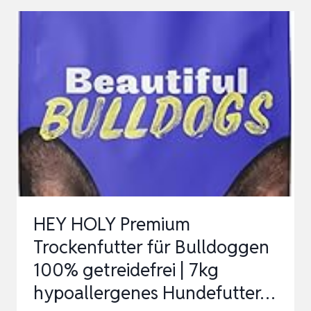
7
KG
PREMIUM
TROCKENFUTTER,
6
X
375
G
NASSFUTTER
&
HEY HOLY Premium
1
Trockenfutter für Bulldoggen
X
100% getreidefrei | 7kg
200
hypoallergenes Hundefutter…
G
SNACKS