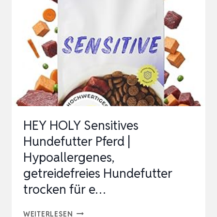
BULLDOGGEN
100%
GETREIDEFREI
|
7KG
HYPOALLERGENES
HUNDEFUTTER…
HEY HOLY Sensitives
Hundefutter Pferd |
Hypoallergenes,
getreidefreies Hundefutter
trocken für e…
HEY
WEITERLESEN