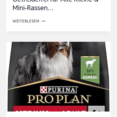
Mini-Rassen…
NATURE’S
WEITERLESEN
PROTECTION
SUPERIOR
CARE
HUNDEFUTTER
TROCKEN
GETREIDEFREI
FÜR
ALLE
KLEINE
&
MINI-
RASSEN…